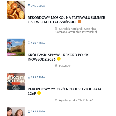
09 SIE 2026
REKORDOWY MOSKOL NA FESTIWALU SUMMER
FEST W BIAŁCE TATRZAŃSKIEJ
Ośrodek Narciarski Kotelnica
Białczańska w Białce Tatrzańskiej
15 SIE 2026
KRÓLEWSKI SPŁYW – REKORD POLSKI
INOWŁÓDZ 2026
Inowłódz
15 SIE 2026
REKORDOWY 22. OGÓLNOPOLSKI ZLOT FIATA
126P
Agroturystyka "Na Polanie"
29 SIE 2026