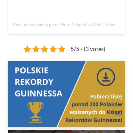
Post udostępniony przez Biuro Rekordów | Pobij Rekord Polski | Rekordy Świata (@lowcy.rekordow)
5/5 - (3 votes)