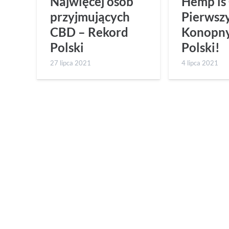
Najwięcej osób
Hemp is
przyjmujących
Pierwsz
CBD – Rekord
Konopny
Polski
Polski!
27 lipca 2021
4 lipca 2021