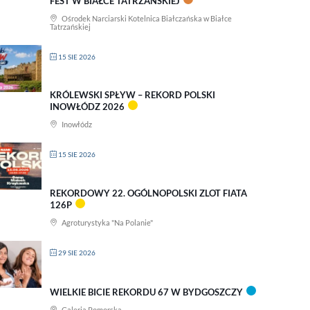
FEST W BIAŁCE TATRZAŃSKIEJ
Ośrodek Narciarski Kotelnica Białczańska w Białce
Tatrzańskiej
15 SIE 2026
KRÓLEWSKI SPŁYW – REKORD POLSKI
INOWŁÓDZ 2026
Inowłódz
15 SIE 2026
REKORDOWY 22. OGÓLNOPOLSKI ZLOT FIATA
126P
Agroturystyka "Na Polanie"
29 SIE 2026
WIELKIE BICIE REKORDU 67 W BYDGOSZCZY
Galeria Pomorska