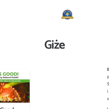
Giże
p
i