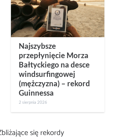
Najszybsze
przepłynięcie Morza
Bałtyckiego na desce
windsurfingowej
(mężczyzna) – rekord
Guinnessa
2 sierpnia 2026
Zbliżające się rekordy