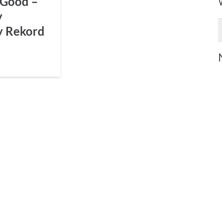
 Good –
y
S
 Rekord