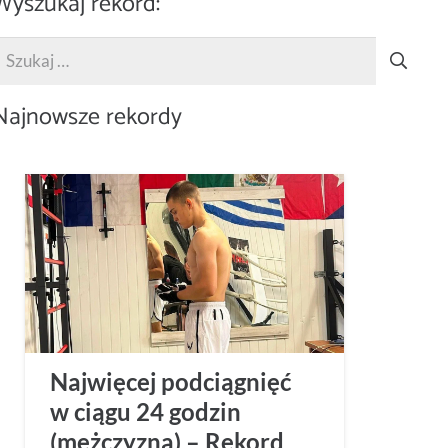
Wyszukaj rekord:
zukaj:
Najnowsze rekordy
Najwięcej podciągnięć
w ciągu 24 godzin
(mężczyzna) – Rekord