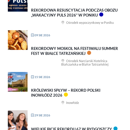
REKORDOWA RESUSCYTACJA PODCZAS OBOZU
„WAKACYJNY PULS 2026” W PONIKU
Ośrodek wypoczynkowy w Poniku
09 SIE 2026
REKORDOWY MOSKOL NA FESTIWALU SUMMER
FEST W BIAŁCE TATRZAŃSKIEJ
Ośrodek Narciarski Kotelnica
Białczańska w Białce Tatrzańskiej
15 SIE 2026
KRÓLEWSKI SPŁYW – REKORD POLSKI
INOWŁÓDZ 2026
Inowłódz
29 SIE 2026
WIELKIE BICIE REKORDU 67 W BYDGOSZCZY