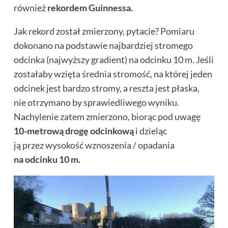
również
rekordem Guinnessa.
Jak rekord został zmierzony, pytacie? Pomiaru
dokonano na podstawie najbardziej stromego
odcinka (najwyższy gradient) na odcinku 10 m. Jeśli
zostałaby wzięta średnia stromość, na której jeden
odcinek jest bardzo stromy, a reszta jest płaska,
nie otrzymano by sprawiedliwego wyniku.
Nachylenie zatem zmierzono, biorąc pod uwagę
10-metrową drogę odcinkową
i dzieląc
ją przez wysokość wznoszenia / opadania
na odcinku 10 m.