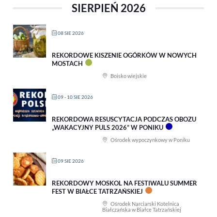
SIERPIEŃ 2026
08 SIE 2026
REKORDOWE KISZENIE OGÓRKÓW W NOWYCH
MOSTACH
Boisko wiejskie
09 - 10 SIE 2026
REKORDOWA RESUSCYTACJA PODCZAS OBOZU
„WAKACYJNY PULS 2026” W PONIKU
Ośrodek wypoczynkowy w Poniku
09 SIE 2026
REKORDOWY MOSKOL NA FESTIWALU SUMMER
FEST W BIAŁCE TATRZAŃSKIEJ
Ośrodek Narciarski Kotelnica
Białczańska w Białce Tatrzańskiej