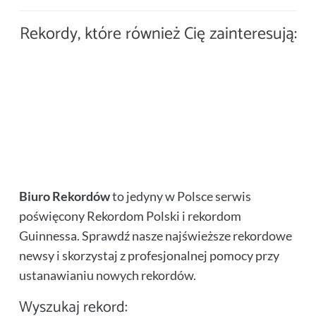
Najdłuższy maraton oglądania
Największa lekcja piłki nożnej –
telewizji – rekord Guinnessa
Najdłuższy pocałunek pod wodą
Rekordy, które również Cię zainteresują:
rekord Guinnessa
Największa paczka chipsów
Najgłębszy basen
– rekord Guinnessa
na świecie
do nurkowania – rekord
Susan Boyle – rekord Guinnessa
Rekord Guinnessa w połykaniu
Najmłodszy debiutant listy
Guinnessa
Najwyższa modelka na świecie –
noży
przebojów Billboard „Hot 100” –
rekord Guinnessa
rekord Guinnessa
Biuro Rekordów
to jedyny w Polsce serwis
poświęcony Rekordom Polski i rekordom
Guinnessa. Sprawdź nasze najświeższe rekordowe
newsy i skorzystaj z profesjonalnej pomocy przy
ustanawianiu nowych rekordów.
Wyszukaj rekord: