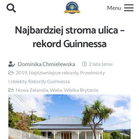
Menu
Najbardziej stroma ulica –
rekord Guinnessa
Dominika Chmielewska
2 lata temu
2019
,
Najdziwniejsze rekordy
,
Przedmioty
i obiekty
,
Rekordy Guinnessa
Nowa Zelandia
,
Walia
,
Wielka Brytania