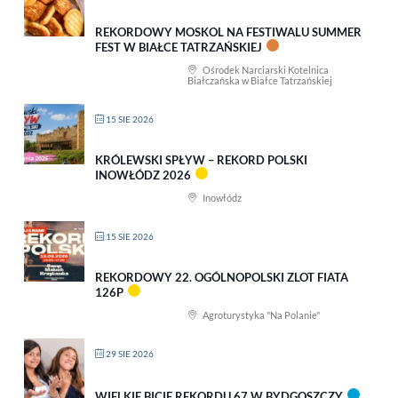
REKORDOWY MOSKOL NA FESTIWALU SUMMER
FEST W BIAŁCE TATRZAŃSKIEJ
Ośrodek Narciarski Kotelnica
Białczańska w Białce Tatrzańskiej
15 SIE 2026
KRÓLEWSKI SPŁYW – REKORD POLSKI
INOWŁÓDZ 2026
Inowłódz
15 SIE 2026
REKORDOWY 22. OGÓLNOPOLSKI ZLOT FIATA
126P
Agroturystyka "Na Polanie"
29 SIE 2026
WIELKIE BICIE REKORDU 67 W BYDGOSZCZY