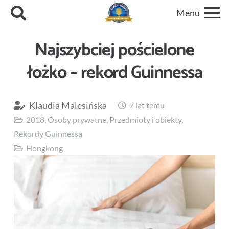
Menu
Najszybciej pościelone
łożko – rekord Guinnessa
Klaudia Malesińska
7 lat temu
2018
,
Osoby prywatne
,
Przedmioty i obiekty
,
Rekordy Guinnessa
Hongkong