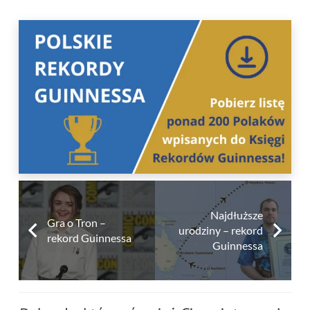
Najdłuższe
Gra o Tron –
urodziny – rekord
rekord Guinnessa
Guinnessa
Najwięcej osób trzymających
wstęgę – Rekord Polski
Najwięcej ludzi patrzących