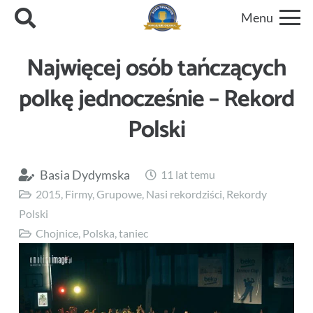
Menu
Najwięcej osób tańczących
polkę jednocześnie – Rekord
Polski
Basia Dydymska
11 lat temu
2015
,
Firmy
,
Grupowe
,
Nasi rekordziści
,
Rekordy
Polski
Chojnice
,
Polska
,
taniec