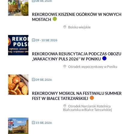
08 SIE 2026
REKORDOWE KISZENIE OGÓRKÓW W NOWYCH
MOSTACH
Boisko wiejskie
09 - 10 SIE 2026
REKORDOWA RESUSCYTACJA PODCZAS OBOZU
„WAKACYJNY PULS 2026” W PONIKU
Ośrodek wypoczynkowy w Poniku
09 SIE 2026
REKORDOWY MOSKOL NA FESTIWALU SUMMER
FEST W BIAŁCE TATRZAŃSKIEJ
Ośrodek Narciarski Kotelnica
Białczańska w Białce Tatrzańskiej
15 SIE 2026