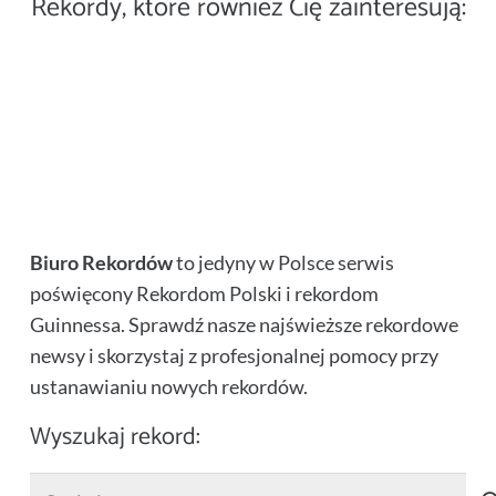
Rekordy, które również Cię zainteresują:
Najwięcej osób z elementami
Rekord w wyciu do księżyca
Największa ciasteczkowa
przez teleskopy
fluorescencyjnymi – Rekord
impreza – Rekord Guinnessa
Najwięcej ludzi obierających
Polski
Najdłuższa rzeźba z drewna –
kukurydzę – rekord Guinnessa
Rekord Guinnessa na US Open
rekord Guinnessa
Najostrzejszy burger – Rekord
2011
Polski
Biuro Rekordów
to jedyny w Polsce serwis
poświęcony Rekordom Polski i rekordom
Guinnessa. Sprawdź nasze najświeższe rekordowe
newsy i skorzystaj z profesjonalnej pomocy przy
ustanawianiu nowych rekordów.
Wyszukaj rekord:
Szukaj: