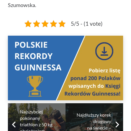
Szumowska.
5/5 - (1 vote)
Najszybciej
Najdłuższy korek
pokonany
drogowy
triathlon z 50 kg
na świecie –
obciążeniem –