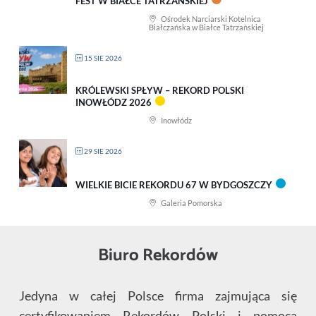
FEST W BIAŁCE TATRZAŃSKIEJ
Ośrodek Narciarski Kotelnica
Białczańska w Białce Tatrzańskiej
15 SIE 2026
KRÓLEWSKI SPŁYW – REKORD POLSKI
INOWŁÓDZ 2026
Inowłódz
29 SIE 2026
WIELKIE BICIE REKORDU 67 W BYDGOSZCZY
Galeria Pomorska
Biuro Rekordów
Jedyna w całej Polsce firma zajmująca się
certyfikowaniem Rekordów Polski i pomocą