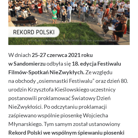
W dniach
25-27 czerwca 2021 roku
w Sandomierzu
odbyła się
18. edycja Festiwalu
Filmów-Spotkań NieZwykłych.
Ze względu
na obchody „osiemnastki Festiwalu” oraz dzień 80.
urodzin Krzysztofa Kieślowskiego uczestnicy
postanowili proklamować Światowy Dzień
NieZwykłości. Po odczytaniu proklamacji
zaśpiewano wspólnie piosenkę Wojciecha
Młynarskiego. Tym samym został ustanowiony
Rekord Polski
we wspólnym śpiewaniu piosenki