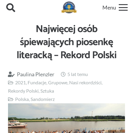
Menu
Najwięcej osób
śpiewających piosenkę
literacką – Rekord Polski
Paulina Plenzler
5 lat temu
2021
,
Fundacje
,
Grupowe
,
Nasi rekordziści
,
Rekordy Polski
,
Sztuka
Polska
,
Sandomierz