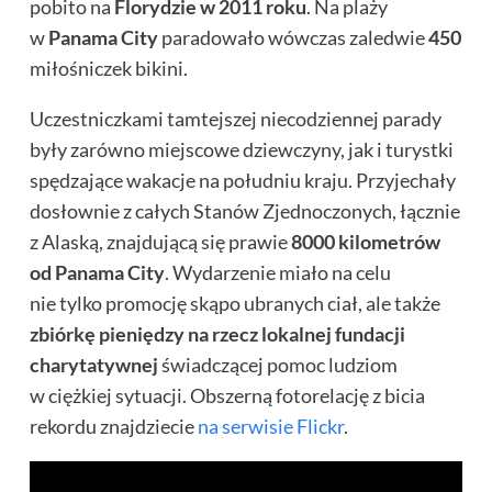
pobito na
Florydzie w 2011 roku
. Na plaży
w
Panama City
paradowało wówczas zaledwie
450
miłośniczek bikini.
Uczestniczkami tamtejszej niecodziennej parady
były zarówno miejscowe dziewczyny, jak i turystki
spędzające wakacje na południu kraju. Przyjechały
dosłownie z całych Stanów Zjednoczonych, łącznie
z Alaską, znajdującą się prawie
8000 kilometrów
od Panama City
. Wydarzenie miało na celu
nie tylko promocję skąpo ubranych ciał, ale także
zbiórkę pieniędzy na rzecz lokalnej fundacji
charytatywnej
świadczącej pomoc ludziom
w ciężkiej sytuacji. Obszerną fotorelację z bicia
rekordu znajdziecie
na serwisie Flickr
.