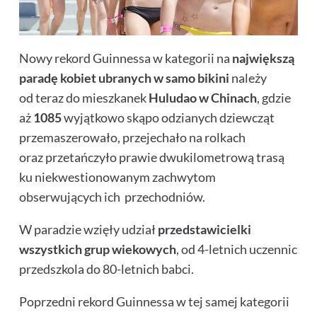
Nowy rekord Guinnessa w kategorii na
największą
paradę kobiet ubranych w samo bikini
należy
od teraz do mieszkanek
Huludao w Chinach
, gdzie
aż
1085
wyjątkowo skąpo odzianych dziewcząt
przemaszerowało, przejechało na rolkach
oraz przetańczyło prawie dwukilometrową trasą
ku niekwestionowanym zachwytom
obserwujących ich przechodniów.
W paradzie wzięły udział
przedstawicielki
wszystkich grup wiekowych
, od 4-letnich uczennic
przedszkola do 80-letnich babci.
Poprzedni rekord Guinnessa w tej samej kategorii