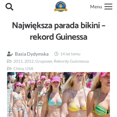
Menu
Największa parada bikini –
rekord Guinessa
Basia Dydymska
14 lat temu
2011
,
2012
,
Grupowe
,
Rekordy Guinnessa
Chiny
,
USA