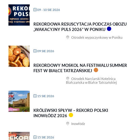
09 - 10 SIE 2026
REKORDOWA RESUSCYTACJA PODCZAS OBOZU
„WAKACYJNY PULS 2026” W PONIKU
Ośrodek wypoczynkowy w Poniku
09 SIE 2026
REKORDOWY MOSKOL NA FESTIWALU SUMMER
FEST W BIAŁCE TATRZAŃSKIEJ
Ośrodek Narciarski Kotelnica
Białczańska w Białce Tatrzańskiej
15 SIE 2026
KRÓLEWSKI SPŁYW – REKORD POLSKI
INOWŁÓDZ 2026
Inowłódz
15 SIE 2026