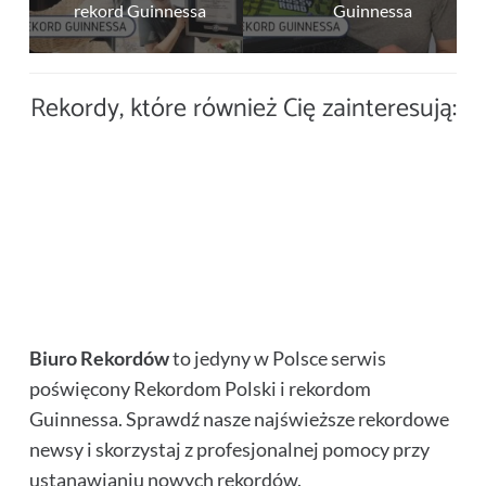
rekord Guinnessa
Guinnessa
Najwięcej podań piłki ręcznej
w ciągu 1 godziny – Rekord
Najdłużej trzymane nad głową
Polski
TOP 10 rekordów, których nikt
Rekordy, które również Cię zainteresują:
Najcięższy ananas świata
młoty kowalskie – rekord
nigdy nie powinien pobijać!
Największe stopy – rekord
Guinnessa
Największa lekcja pszczelarstwa
Guinnessa
Największa kolekcja
Największe jedzenie bułeczek
– Rekord Polski
papierowych serwetek
i picie herbaty – rekord
Najdłuższy wózek golfowy
Guinnessa
Biuro Rekordów
to jedyny w Polsce serwis
poświęcony Rekordom Polski i rekordom
Guinnessa. Sprawdź nasze najświeższe rekordowe
newsy i skorzystaj z profesjonalnej pomocy przy
ustanawianiu nowych rekordów.