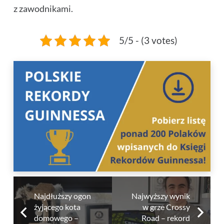
z zawodnikami.
5/5 - (3 votes)
Najdłuższy ogon
Najwyższy wynik
żyjącego kota
w grze Crossy
domowego –
Road – rekord