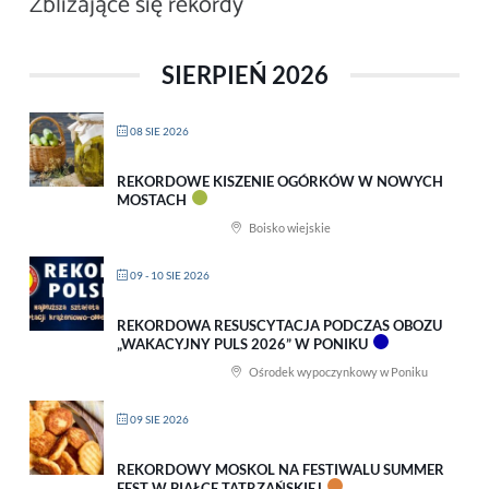
Zbliżające się rekordy
SIERPIEŃ 2026
08 SIE 2026
REKORDOWE KISZENIE OGÓRKÓW W NOWYCH
MOSTACH
Boisko wiejskie
09 - 10 SIE 2026
REKORDOWA RESUSCYTACJA PODCZAS OBOZU
„WAKACYJNY PULS 2026” W PONIKU
Ośrodek wypoczynkowy w Poniku
09 SIE 2026
REKORDOWY MOSKOL NA FESTIWALU SUMMER
FEST W BIAŁCE TATRZAŃSKIEJ