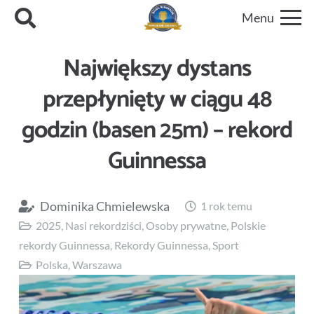
Menu
Największy dystans
przepłynięty w ciągu 48
godzin (basen 25m) – rekord
Guinnessa
Dominika Chmielewska
1 rok temu
2025
,
Nasi rekordziści
,
Osoby prywatne
,
Polskie
rekordy Guinnessa
,
Rekordy Guinnessa
,
Sport
Polska
,
Warszawa