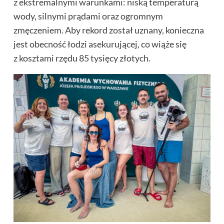
z ekstremalnymi warunkami: niską temperaturą
wody, silnymi prądami oraz ogromnym
zmęczeniem. Aby rekord został uznany, konieczna
jest obecność łodzi asekurującej, co wiąże się
z kosztami rzędu
85 tysięcy złotych.