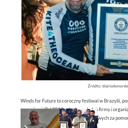
Źródło: diariodonorde
Winds for Future to coroczny festiwal w Brazylii
rozwojowi. Od 2019 roku łączy ludzi, firmy i organi
problemów społecznych i środowiskowych za pomoc