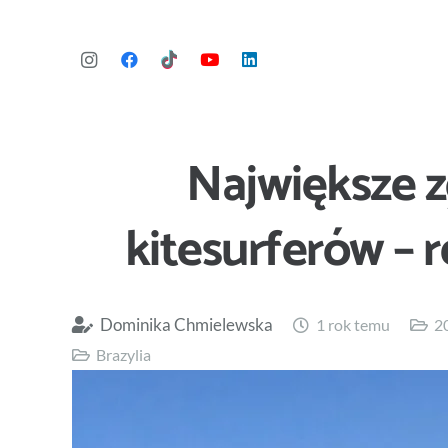
Największe 
kitesurferów – 
Dominika Chmielewska
1 rok temu
2
Brazylia