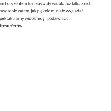
im horyzontem to niebywały widok. Już kilka z nich
asz sobie zatem, jak pięknie musiało wyglądać
pektakularny widok mogli podziwiać ci,
itesurferów
.