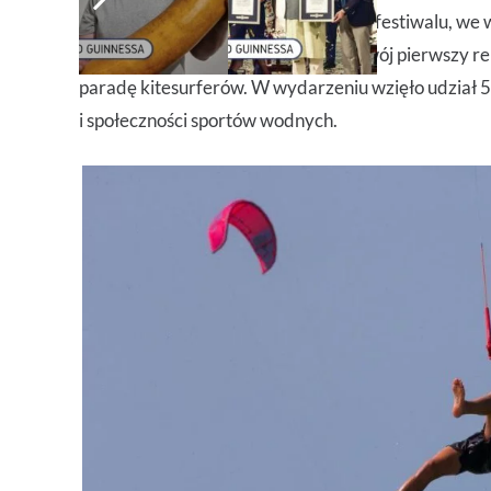
Aby zainaugurować pierwszą edycję festiwalu, we 
Ceará, Winds for Future ustanowił swój pierwszy re
paradę kitesurferów. W wydarzeniu wzięło udział 
i społeczności sportów wodnych.