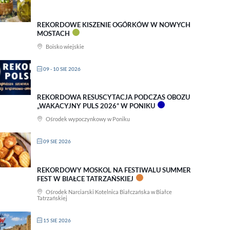
REKORDOWE KISZENIE OGÓRKÓW W NOWYCH
MOSTACH
Boisko wiejskie
09 - 10 SIE 2026
REKORDOWA RESUSCYTACJA PODCZAS OBOZU
„WAKACYJNY PULS 2026” W PONIKU
Ośrodek wypoczynkowy w Poniku
09 SIE 2026
REKORDOWY MOSKOL NA FESTIWALU SUMMER
FEST W BIAŁCE TATRZAŃSKIEJ
Ośrodek Narciarski Kotelnica Białczańska w Białce
Tatrzańskiej
15 SIE 2026