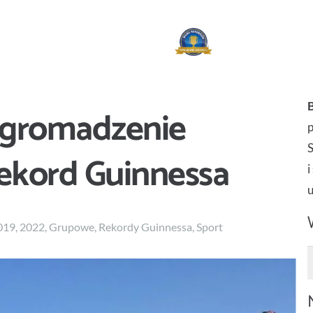
zgromadzenie
p
rekord Guinnessa
i
019
,
2022
,
Grupowe
,
Rekordy Guinnessa
,
Sport
S