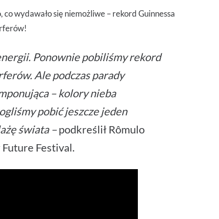
o, co wydawało się niemożliwe – rekord Guinnessa
urferów!
 energii. Ponownie pobiliśmy rekord
rferów. Ale podczas parady
imponująca – kolory nieba
ogliśmy pobić jeszcze jeden
lażę świata –
podkreślił Rômulo
 Future Festival.