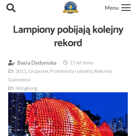
Menu
Lampiony pobijają kolejny
rekord
Basia Dydymska
15 lat temu
2011
,
Grupowe
,
Przedmioty i obiekty
,
Rekordy
Guinnessa
Hongkong