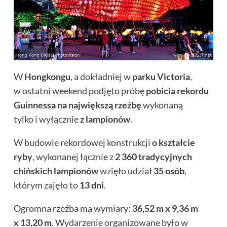
W
Hongkongu
, a dokładniej w
parku Victoria
,
w ostatni weekend podjęto próbę
pobicia rekordu
Guinnessa na największą rzeźbę
wykonaną
tylko i wyłącznie
z lampionów
.
W budowie rekordowej konstrukcji
o kształcie
ryby
, wykonanej łącznie z
2 360 tradycyjnych
chińskich lampionów
wzięło udział
35 osób
,
którym zajęło to
13 dni
.
Ogromna rzeźba ma wymiary:
36,52 m x 9,36 m
x 13,20 m
. Wydarzenie organizowane było w