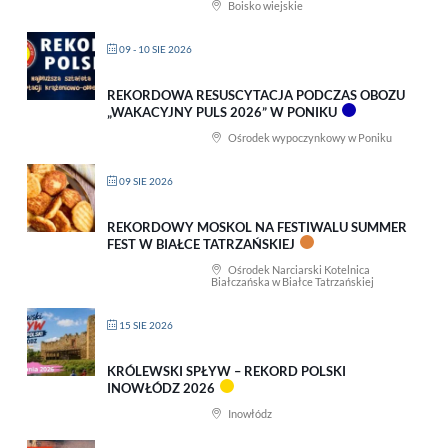
Boisko wiejskie
09 - 10 SIE 2026
REKORDOWA RESUSCYTACJA PODCZAS OBOZU
„WAKACYJNY PULS 2026” W PONIKU
Ośrodek wypoczynkowy w Poniku
09 SIE 2026
REKORDOWY MOSKOL NA FESTIWALU SUMMER
FEST W BIAŁCE TATRZAŃSKIEJ
Ośrodek Narciarski Kotelnica
Białczańska w Białce Tatrzańskiej
15 SIE 2026
KRÓLEWSKI SPŁYW – REKORD POLSKI
INOWŁÓDZ 2026
Inowłódz