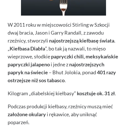
W 2011 roku w miejscowości Stirling w Szkocji
dwaj bracia, Jason i Garry Randall, z zawodu
rzeźnicy, stworzyli
najostrzejszą kiełbasę świata
.
„
Kiełbasa Diabła
”, bo tak ją nazwali, to mięso
wieprzowe, słodkie
papryczki chili, meksykańskie
papryczki jalapeno
i jedne z
najostrzejszych
papryk na świecie
– Bhut Jolokia, ponad
401 razy
ostrzejsze niż sos tabasco
.
Kilogram „diabelskiej kiełbasy”
kosztuje ok. 31 zł
.
Podczas produkcji kiełbasy, rzeźnicy muszą mieć
założone okulary
i rękawice, aby uniknąć
poparzeń.