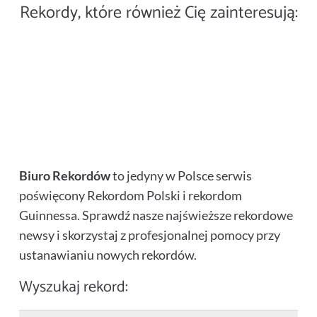
w wielu lokalizacjach – rekord
Rekordy, które również Cię zainteresują:
rekord Guinnessa
Najciekawsze rekordy
Największy wzór ułożony
Guinnessa
Najdłuższe graffiti świata –
Guinnessa 2011
ze skarpetek – rekord
Rekord Guinnessa
Guinnessa
Największa depresja w Polsce –
Największy piernikowy ludzik
Największa wystawa zdjęć
Najniżej położony punkt
cyfrowych – rekord Guinnessa
Biuro Rekordów
to jedyny w Polsce serwis
poświęcony Rekordom Polski i rekordom
Guinnessa. Sprawdź nasze najświeższe rekordowe
newsy i skorzystaj z profesjonalnej pomocy przy
ustanawianiu nowych rekordów.
Wyszukaj rekord: