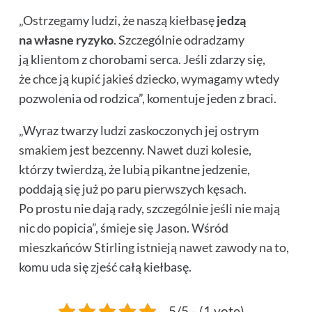
„Ostrzegamy ludzi, że naszą kiełbasę
jedzą
na własne ryzyko
. Szczególnie odradzamy
ją klientom z chorobami serca. Jeśli zdarzy się,
że chce ją kupić jakieś dziecko, wymagamy wtedy
pozwolenia od rodzica”, komentuje jeden z braci.
„Wyraz twarzy ludzi zaskoczonych jej ostrym
smakiem jest bezcenny. Nawet duzi kolesie,
którzy twierdzą, że lubią pikantne jedzenie,
poddają się już po paru pierwszych kęsach.
Po prostu nie dają rady, szczególnie jeśli nie mają
nic do popicia”, śmieje się Jason. Wśród
mieszkańców Stirling istnieją nawet zawody na to,
komu uda się zjeść całą kiełbasę.
5/5 - (1 vote)