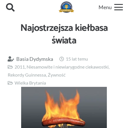
Menu
Najostrzejsza kiełbasa
świata
Basia Dydymska
15 lat temu
2011
,
Niesamowite i niewiarygodne ciekawostki
,
Rekordy Guinnessa
,
Żywność
Wielka Brytania