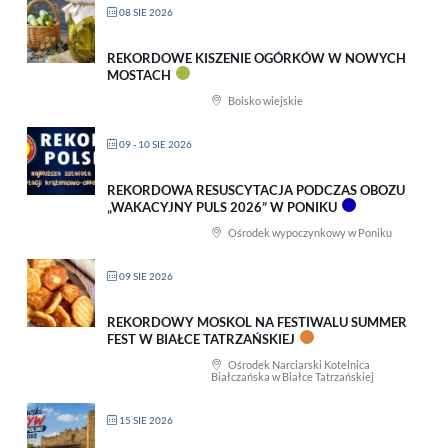
08 SIE 2026
REKORDOWE KISZENIE OGÓRKÓW W NOWYCH
MOSTACH
Boisko wiejskie
09 - 10 SIE 2026
REKORDOWA RESUSCYTACJA PODCZAS OBOZU
„WAKACYJNY PULS 2026” W PONIKU
Ośrodek wypoczynkowy w Poniku
09 SIE 2026
REKORDOWY MOSKOL NA FESTIWALU SUMMER
FEST W BIAŁCE TATRZAŃSKIEJ
Ośrodek Narciarski Kotelnica
Białczańska w Białce Tatrzańskiej
15 SIE 2026