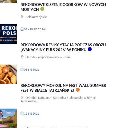
REKORDOWE KISZENIE OGÓRKÓW W NOWYCH
MOSTACH
Boisko wiejskie
09 - 10 SIE 2026
REKORDOWA RESUSCYTACJA PODCZAS OBOZU
„WAKACYJNY PULS 2026” W PONIKU
Ośrodek wypoczynkowy w Poniku
09 SIE 2026
REKORDOWY MOSKOL NA FESTIWALU SUMMER
FEST W BIAŁCE TATRZAŃSKIEJ
Ośrodek Narciarski Kotelnica Białczańska w Białce
Tatrzańskiej
15 SIE 2026