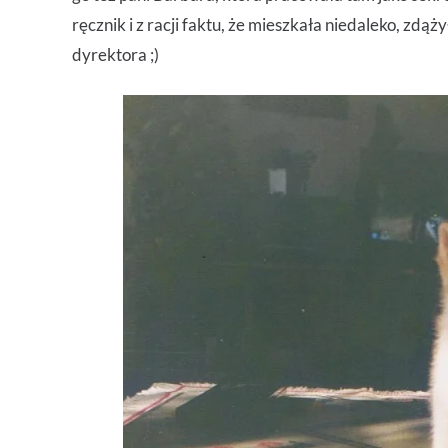
ręcznik i z racji faktu, że mieszkała niedaleko, zd
dyrektora ;)