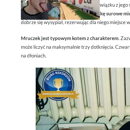
w jesiennych promieniach słońca. W związku z jeg
mu najlepsze kąski:
pokrojone w kostkę surowe mię
dobrze się wysypiał, rezerwując dla niego miejsce 
Mruczek jest typowym kotem z charakterem
. Zaz
może liczyć na maksymalnie trzy dotknięcia. Czwar
na dłoniach.