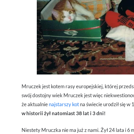
Mruczek jest kotem rasy europejskiej, której przeds
swój dostojny wiek Mruczek jest więc niekwestiono
że aktualnie
najstarszy kot
na świecie urodził się w 
w historii żył natomiast 38 lat i 3 dni!
Niestety Mruczka nie ma już z nami. Żył 24 lata i 6 