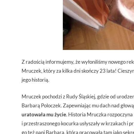
Z radością informujemy, że wyłoniliśmy nowego rek
Mruczek, który za kilka dni skończy 23 lata! Cieszy
jego historią.
Mruczek pochodzi z Rudy Śląskiej, gdzie od urodzen
Barbarą Poloczek. Zapewniając mu dach nad głową 
uratowała mu życie
. Historia Mruczka rozpoczyna
i przestraszonego kocurka usłyszały w krzakach i pr
go też pani Barbara, która pracowała tam jako sekr