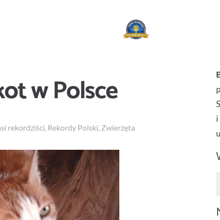
kot w Polsce
p
i
si rekordziści
,
Rekordy Polski
,
Zwierzęta
S