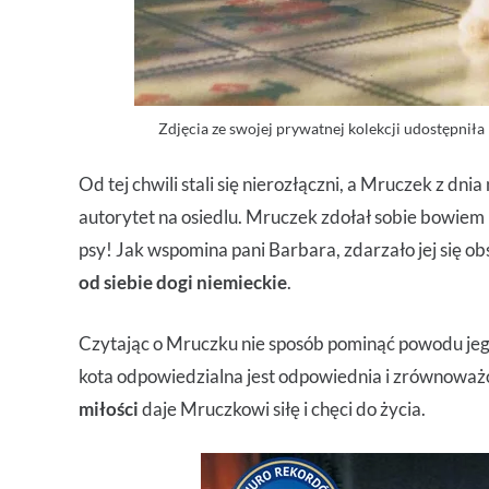
Zdjęcia ze swojej prywatnej kolekcji udostępnił
Od tej chwili stali się nierozłączni, a Mruczek z dnia 
autorytet na osiedlu. Mruczek zdołał sobie bowiem 
psy! Jak wspomina pani Barbara, zdarzało jej się o
od siebie dogi niemieckie
.
Czytając o Mruczku nie sposób pominąć powodu jeg
kota odpowiedzialna jest odpowiednia i zrównoważo
miłości
daje Mruczkowi siłę i chęci do życia.