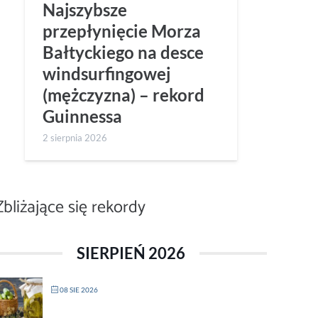
Najszybsze
przepłynięcie Morza
Bałtyckiego na desce
windsurfingowej
(mężczyzna) – rekord
Guinnessa
2 sierpnia 2026
Zbliżające się rekordy
SIERPIEŃ 2026
08 SIE 2026