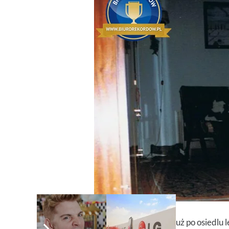
Dziś nasz rekordowy kocur nie biega już po osiedlu 