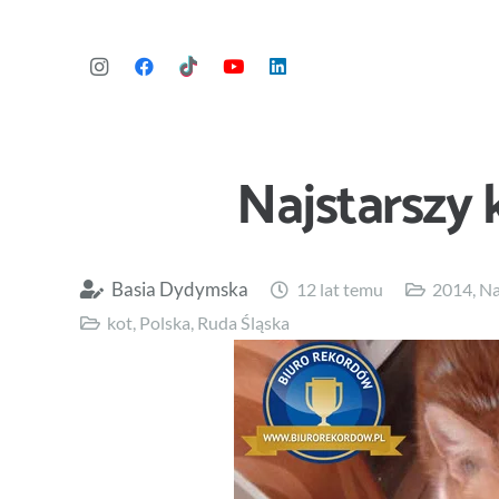
Najstarszy 
Basia Dydymska
12 lat temu
2014
,
Na
kot
,
Polska
,
Ruda Śląska