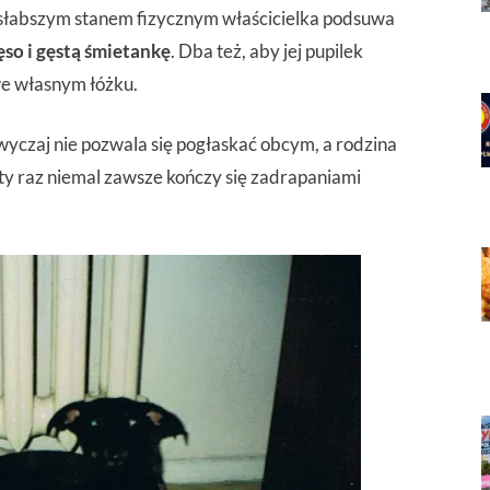
o słabszym stanem fizycznym właścicielka podsuwa
so i gęstą śmietankę
. Dba też, aby jej pupilek
we własnym łóżku.
wyczaj nie pozwala się pogłaskać obcym, a rodzina
ty raz niemal zawsze kończy się zadrapaniami