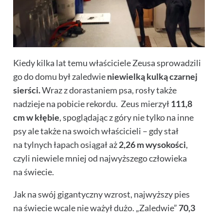
Kiedy kilka lat temu właściciele Zeusa sprowadzili
go do domu był zaledwie
niewielką kulką czarnej
sierści.
Wraz z dorastaniem psa, rosły także
nadzieje na pobicie rekordu. Zeus mierzył
111,8
cm w kłębie
, spoglądając z góry nie tylko na inne
psy ale także na swoich właścicieli – gdy stał
na tylnych łapach osiągał aż
2,26 m wysokości
,
czyli niewiele mniej od najwyższego człowieka
na świecie.
Jak na swój gigantyczny wzrost, najwyższy pies
na świecie wcale nie ważył dużo. „Zaledwie”
70,3