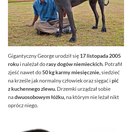
Gigantyczny George urodził się
17 listopada 2005
roku
i należał do
rasy dogów niemieckich
. Potrafił
zjeść nawet do
50 kg karmy miesięcznie,
siedzieć
na krześle jak normalny człowiek oraz sięgać i
pić
z kuchennego zlewu.
Drzemki urządzał sobie
na
dwuosobowym łóżku,
na którym nie leżał nikt
oprócz niego.