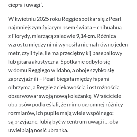
ciepła i uwagi”.
W kwietniu 2025 roku Reggie spotkał się z Pearl,
najmniejszym żyjącym psem świata – chihuahuą
z Florydy, mierzącą zaledwie
9,14 cm
. Różnica
wzrostu między nimi wynosiła niemal równo jeden
metr, czyli tyle, ile ma przeciętny kij baseballowy
lub gitara akustyczna
.
Spotkanie odbyło się
w domu Reggiego w Idaho, a oboje szybko się
zaprzyjaźnili – Pearl biegała między łapami
olbrzyma, a Reggie z ciekawością i ostrożnością
obserwował swoją nową koleżankę. Właściciele
obu psów podkreślali, że mimo ogromnej różnicy
rozmiarów, ich pupile mają wiele wspólnego:
są przyjazne, lubią być w centrum uwagi i… oba
uwielbiają nosić ubranka.