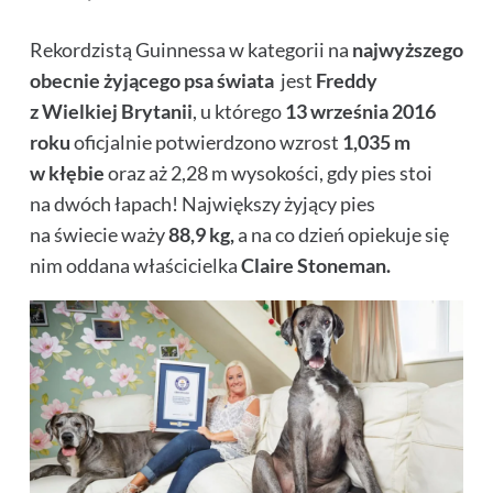
Rekordzistą Guinnessa w kategorii na
najwyższego
obecnie żyjącego psa świata
jest
Freddy
z Wielkiej Brytanii
, u którego
13 września 2016
roku
oficjalnie potwierdzono wzrost
1,035 m
w kłębie
oraz aż 2,28 m wysokości, gdy pies stoi
na dwóch łapach! Największy żyjący pies
na świecie waży
88,9 kg,
a na co dzień opiekuje się
nim oddana właścicielka
Claire Stoneman.