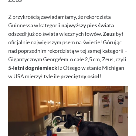
Z przykrością zawiadamiamy, że rekordzista
Guinnessa w kategorii
najwyższy pies świata
odszedł już do świata wiecznych łowów.
Zeus
był
oficjalnie największym psem na świecie! Górując
nad poprzednim rekordzistą w tej samej kategorii –
Gigantycznym George’em o całe 2,5 cm, Zeus, czyli
5-letni dog niemiecki
z Otsego w stanie Michigan
w USA mierzył tyle ile
przeciętny osioł!