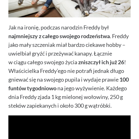
Jak na ironię, podczas narodzin Freddy był
najmniejszy z całego swojego rodzeństwa
. Freddy
jako mały szczeniak miał bardzo ciekawe hobby –
uwielbiał gryźć i przeżywać kanapy. Łącznie
w ciągu całego swojego życia
zniszczył ich już 26
!
Właścicielka Freddy’ego nie potrafi jednak długo
gniewać się na swojego pupila i wydaje prawie
100
funtów tygodniowo
na jego wyżywienie. Każdego
dnia Freddy zjada 1 kg mielonej wołowiny, 250 g
steków zapiekanych i około 300 g wątróbki.