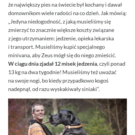
że największy pies na świecie był kochany i dawał
domownikom wiele radości na co dzień. Jak mówią:
„Jedyna niedogodność, z jaką musieliśmy się
zmierzyć to znacznie większe koszty związane
z jego utrzymaniem: jedzenie, opieka lekarska
i transport. Musieliśmy kupić specjalnego
minivana, aby Zeus mógł się do niego zmieścić.
W ciągu dnia zjadał 12 misek jedzenia
, czyli ponad
13 kg na dwa tygodnie! Musieliśmy też uważać
na swoje nogi, bo kiedy przypadkowo kogoś
nadepnął, od razu wyskakiwały siniaki”.