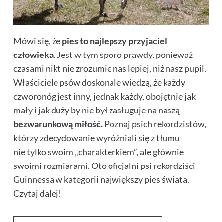
Mówi się, że
pies to najlepszy przyjaciel
człowieka
. Jest w tym sporo prawdy, ponieważ
czasami nikt nie zrozumie nas lepiej, niż nasz pupil.
Właściciele psów doskonale wiedzą, że każdy
czworonóg jest inny, jednak każdy, obojętnie jak
mały i jak duży by nie był zasługuje na naszą
bezwarunkową miłość.
Poznaj psich rekordzistów,
którzy zdecydowanie wyróżniali się z tłumu
nie tylko swoim „charakterkiem”, ale głównie
swoimi rozmiarami. Oto oficjalni psi rekordziści
Guinnessa w kategorii największy pies świata.
Czytaj dalej!