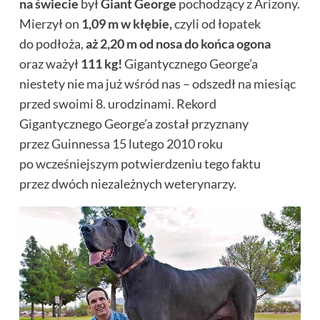
na świecie
był
Giant George
pochodzący z Arizony.
Mierzył on
1,09 m w kłębie,
czyli od łopatek
do podłoża,
aż 2,20 m od nosa do końca ogona
oraz ważył
111 kg!
Gigantycznego George’a
niestety nie ma już wśród nas – odszedł na miesiąc
przed swoimi 8. urodzinami. Rekord
Gigantycznego George’a został przyznany
przez Guinnessa 15 lutego 2010 roku
po wcześniejszym potwierdzeniu tego faktu
przez dwóch niezależnych weterynarzy.