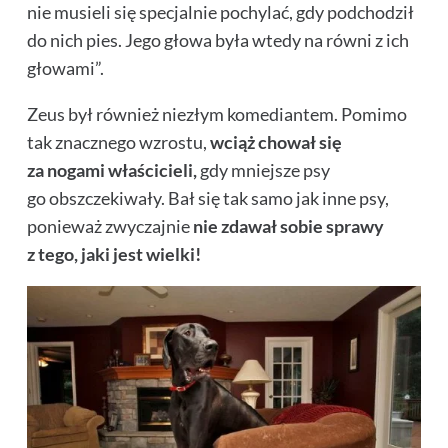
nie musieli się specjalnie pochylać, gdy podchodził
do nich pies. Jego głowa była wtedy na równi z ich
głowami”.
Zeus był również niezłym komediantem. Pomimo
tak znacznego wzrostu,
wciąż chował się
za nogami właścicieli,
gdy mniejsze psy
go obszczekiwały. Bał się tak samo jak inne psy,
ponieważ zwyczajnie
nie zdawał sobie sprawy
z tego, jaki jest wielki!