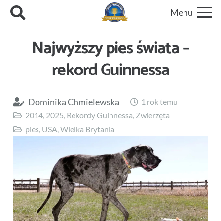
Menu
Najwyższy pies świata –
rekord Guinnessa
Dominika Chmielewska
1 rok temu
2014
,
2025
,
Rekordy Guinnessa
,
Zwierzęta
pies
,
USA
,
Wielka Brytania