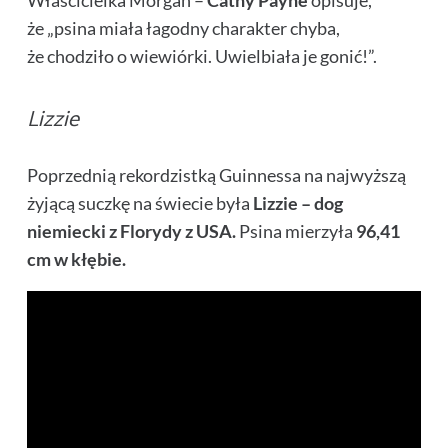
że „psina miała łagodny charakter chyba,
że chodziło o wiewiórki. Uwielbiała je gonić!”.
Lizzie
Poprzednią rekordzistką Guinnessa na najwyższą
żyjącą suczkę na świecie była
Lizzie – dog
niemiecki z Florydy z USA.
Psina mierzyła
96,41
cm w kłębie.