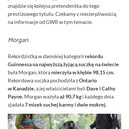
znajdzie się kolejna pretendentka do tego
prestiżowego tytułu. Czekamy z niecierpliwością
na informacje od GWR w tym temacie.
Morgan
Rekordzistką w damskiej kategorii
rekordu
Guinnessa na najwyższą żyjącą suczkę na świecie
była Morgan, która
mierzyła w kłębie 98,15 cm.
Rekordowa suczka pochodziła z
Ontario
w Kanadzie,
a jej właścicielami byli
Dave i Cathy
Payne.
Morgan ważyła
aż 90,7 kg
i każdego dnia
zjadała
7 misek suchej karmy i dwie mokrej.