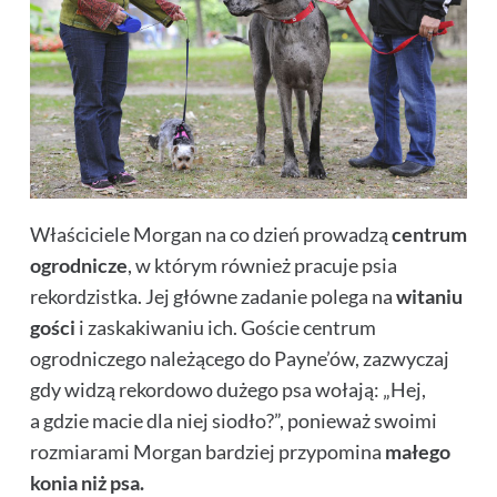
Właściciele Morgan na co dzień prowadzą
centrum
ogrodnicze
, w którym również pracuje psia
rekordzistka. Jej główne zadanie polega na
witaniu
gości
i zaskakiwaniu ich. Goście centrum
ogrodniczego należącego do Payne’ów, zazwyczaj
gdy widzą rekordowo dużego psa wołają: „Hej,
a gdzie macie dla niej siodło?”, ponieważ swoimi
rozmiarami Morgan bardziej przypomina
małego
konia niż psa.