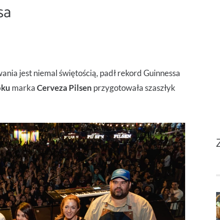
sa
wania jest niemal świętością, padł rekord Guinnessa
oku
marka
Cerveza Pilsen
przygotowała szaszłyk