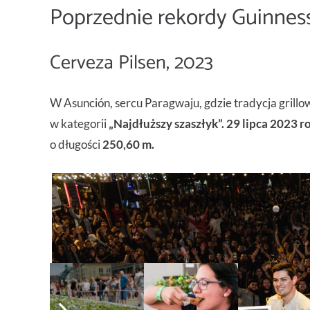
Poprzednie rekordy Guinnes
Cerveza Pilsen, 2023
W
Asunción,
sercu Paragwaju, gdzie tradycja grillo
w kategorii
„Najdłuższy szaszłyk”. 29 lipca 2023 r
o długości
250,60 m.