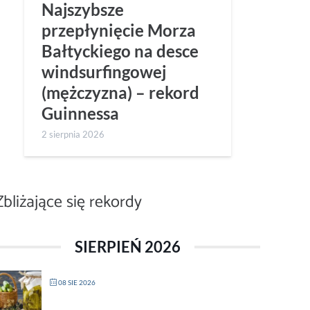
Najszybsze
przepłynięcie Morza
Bałtyckiego na desce
windsurfingowej
(mężczyzna) – rekord
Guinnessa
2 sierpnia 2026
Zbliżające się rekordy
SIERPIEŃ 2026
08 SIE 2026