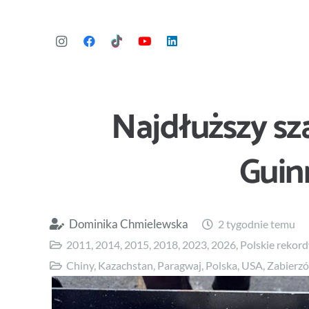
Najdłuższy sz
Guin
Dominika Chmielewska
2 tygodnie temu
2011
,
2014
,
2015
,
2018
,
2023
,
2026
,
Polskie rekor
Chiny
,
Kazachstan
,
Paragwaj
,
Polska
,
USA
,
Zabierz