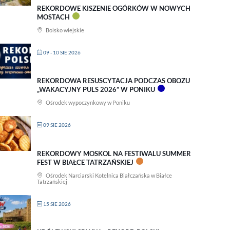
REKORDOWE KISZENIE OGÓRKÓW W NOWYCH
MOSTACH
Boisko wiejskie
09 - 10 SIE 2026
REKORDOWA RESUSCYTACJA PODCZAS OBOZU
„WAKACYJNY PULS 2026” W PONIKU
Ośrodek wypoczynkowy w Poniku
09 SIE 2026
REKORDOWY MOSKOL NA FESTIWALU SUMMER
FEST W BIAŁCE TATRZAŃSKIEJ
Ośrodek Narciarski Kotelnica Białczańska w Białce
Tatrzańskiej
15 SIE 2026