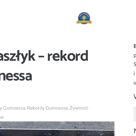
aszłyk – rekord
p
nessa
i
dy Guinnessa
,
Rekordy Guinnessa
,
Żywność
S
ów